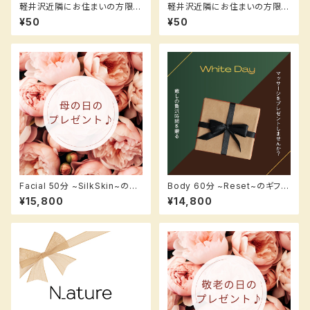
軽井沢近隣にお住まいの方限定
軽井沢近隣にお住まいの方限定
【ボディ60分】※ LINEでご注
【フェイシャル50分】※ LINEで
¥50
¥50
文
ご注文
Facial 50分 ~SilkSkin~のギ
Body 60分 ~Reset~のギフト
フトカード【フェイシャル50分】
カード【ボディアロマ60分】
¥15,800
¥14,800