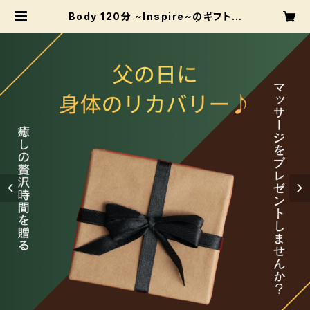
Body 120分 ~Inspire~のギフトカ
ード【ボディアロマ120分】 | ナチュレ
軽井沢のマッサージを大切な方へプ
レゼントしませんか？